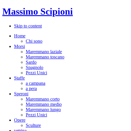
Massimo Scipioni
Skip to content
Home
Chi sono
Morsi
Maremmano laziale
Maremmano toscano
Sardo
Spagnolo
Pezzi Unici
Staffe
a campana
a pera
Speroni
Maremmano corto
Maremmano medio
Maremmano lungo
Pezzi Unici
Opere
Sculture
vetrina