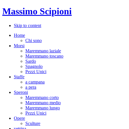
Massimo Scipioni
Skip to content
Home
Chi sono
Morsi
Maremmano laziale
Maremmano toscano
Sardo
Spagnolo
Pezzi Unici
Staffe
a campana
a pera
Speroni
Maremmano corto
Maremmano medio
Maremmano lungo
Pezzi Unici
Opere
Sculture
vetrina